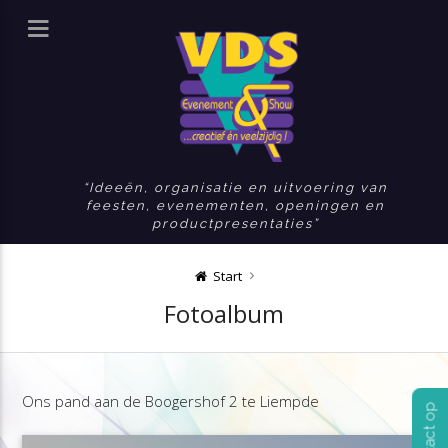
Ideeën, organisatie en uitvoering van
feesten, evenementen, openingen en
productpresentaties
Start
Fotoalbum
Ons pand aan de Boogershof 2 te Liempde