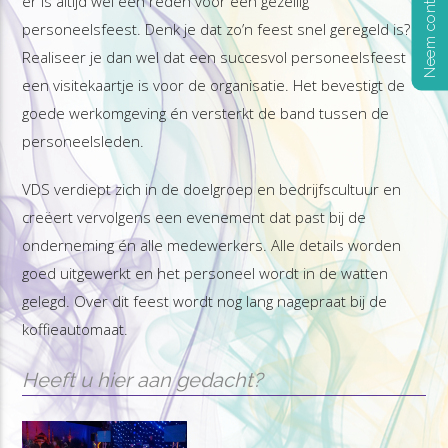
Neem contact op
er is altijd wel een reden voor een gezellig
personeelsfeest. Denk je dat zo’n feest snel geregeld is?
Realiseer je dan wel dat een succesvol personeelsfeest
een visitekaartje is voor de organisatie. Het bevestigt de
goede werkomgeving én versterkt de band tussen de
personeelsleden.
VDS verdiept zich in de doelgroep en bedrijfscultuur en
creëert vervolgens een evenement dat past bij de
onderneming én alle medewerkers. Alle details worden
goed uitgewerkt en het personeel wordt in de watten
gelegd. Over dit feest wordt nog lang nagepraat bij de
koffieautomaat.
Heeft u hier aan gedacht?