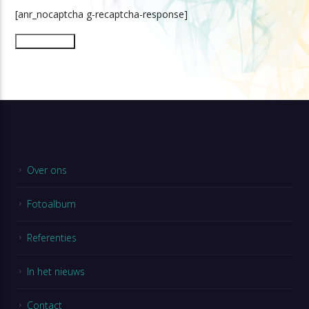
[anr_nocaptcha g-recaptcha-response]
Over ons
Fotoalbum
Referenties
In het nieuws
Contact