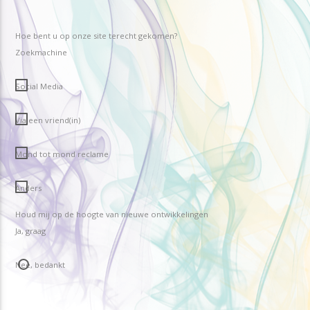
Hoe bent u op onze site terecht gekomen?
Zoekmachine
Social Media
Via een vriend(in)
Mond tot mond reclame
Anders
Houd mij op de hoogte van nieuwe ontwikkelingen
Ja, graag
Nee, bedankt