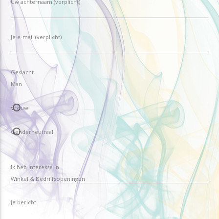
Uw achternaam (verplicht)
Je e-mail (verplicht)
Geslacht
Man
Vrouw
Genderneutraal
Ik heb interesse in
Je bericht