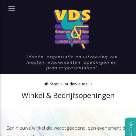
Ideeën, organisatie en uitvoering van
feesten, evenementen, openingen en
productpresentaties
Start
Audiovisueel
Winkel & Bedrijfsopeningen
Een nieuwe winkel die wordt geopend, een evenement die