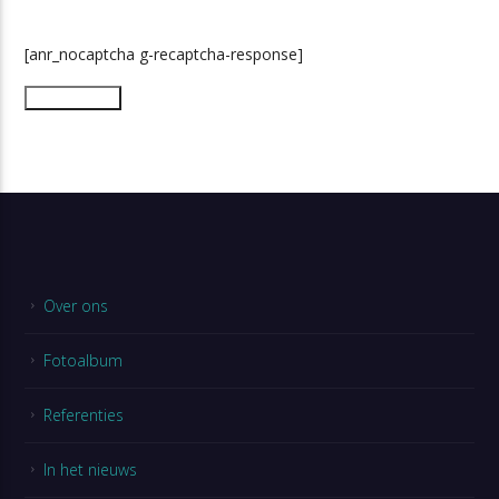
[anr_nocaptcha g-recaptcha-response]
Over ons
Fotoalbum
Referenties
In het nieuws