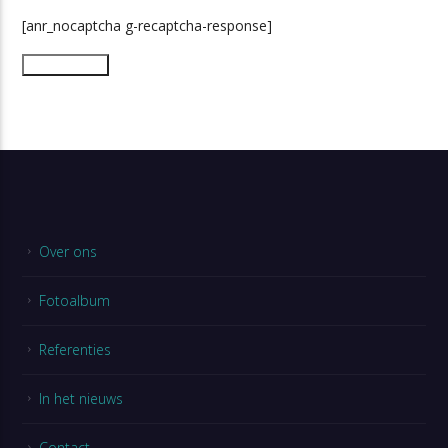
[anr_nocaptcha g-recaptcha-response]
Over ons
Fotoalbum
Referenties
In het nieuws
Contact