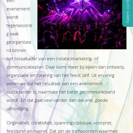
Neem contact op
een
evenement
wordt
tegenwoordi
g vaak
georganisee
rd binnen
het totaalkader van een (relatie)marketing- of
communicatieplan. Daar komt meer bij kijken dan ontwerp,
organisatie en catering van het feest zélf. Uit ervaring
weten wij dat het resultaat van een evenement
succesvoller is, naarmate het beter gecommuniceerd
wordt. En dat gaat veel verder dan die ene, goede
uitnodiging.
Originaliteit, creativiteit, spanningsopbouw, voorpret,
feestpret en napret. Dat zijn de trefwoorden waarmee