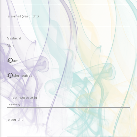
Je e-mail (verplicht)
Geslacht
Man
Vrouw
Genderneutraal
Ik heb interesse in
Je bericht