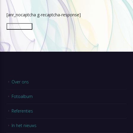
[anr_nocaptcha g-recaptcha-response]
Over ons
Fotoalbum
Referenties
In het nieuws