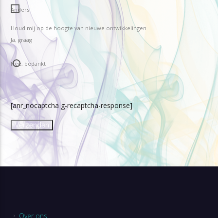
Anders
Houd mij op de hoogte van nieuwe ontwikkelingen
Ja, graag
Nee, bedankt
[anr_nocaptcha g-recaptcha-response]
Over ons